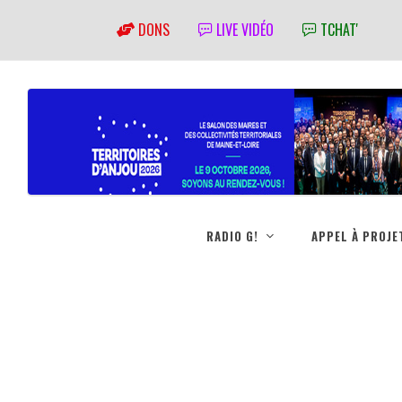
DONS
LIVE VIDÉO
TCHAT'
RADIO G!
APPEL À PROJE