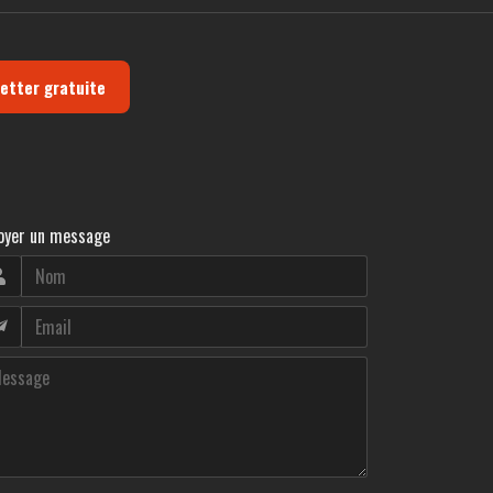
letter gratuite
oyer un message