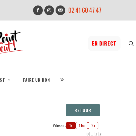
02 41 60 47 47
EN DIRECT
IST
FAIRE UN DON
RETOUR
Vitesse :
1x
1.5x
2x
0
|
1
|
1
|
2