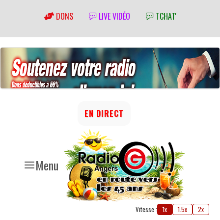
DONS
LIVE VIDÉO
TCHAT'
EN DIRECT
Menu
Vitesse :
1x
1.5x
2x