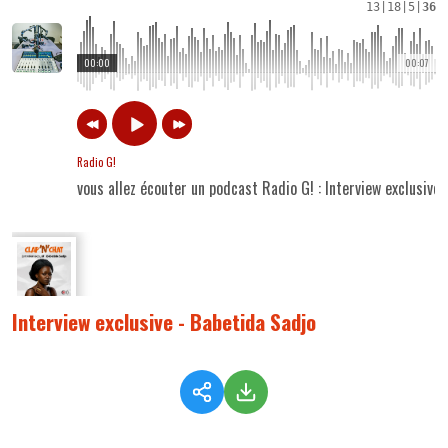
13
|
18
|
5
|
36
00:00
00:07
Radio G!
vous allez écouter un podcast Radio G! : Interview exclusive
Interview exclusive - Babetida Sadjo