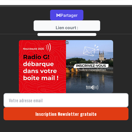
⋈
Partager
Lien court :
https://radio-g.fr?21563
⧉
Inscription Newsletter gratuite