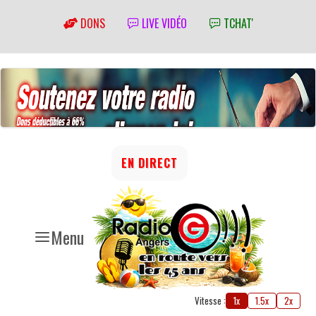
DONS
LIVE VIDÉO
TCHAT'
EN DIRECT
Menu
Vitesse :
1x
1.5x
2x