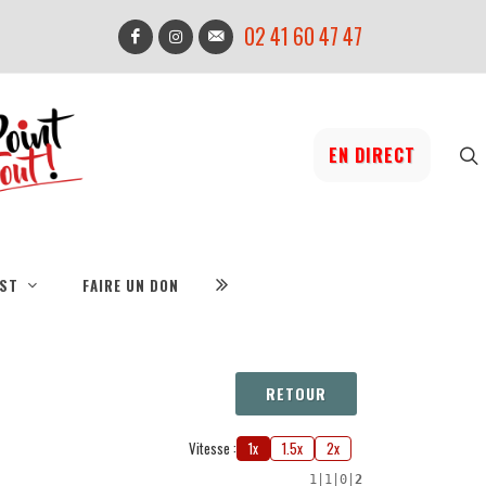
02 41 60 47 47
EN DIRECT
IST
FAIRE UN DON
RETOUR
Vitesse :
1x
1.5x
2x
1
|
1
|
0
|
2