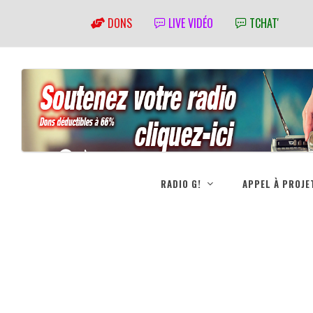
DONS
LIVE VIDÉO
TCHAT'
RADIO G!
APPEL À PROJE