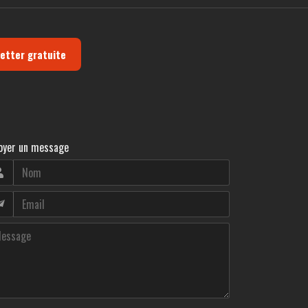
letter gratuite
oyer un message