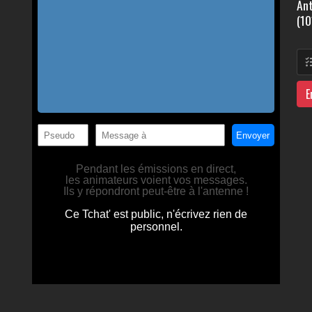
Ant
(10
E