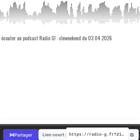
z écouter un podcast Radio G! : cleweekend du 03 04 2026
⧉
⋈
Lien court :
Partager
https://radio-g.fr?21558