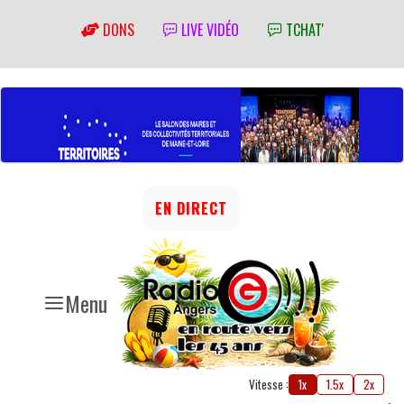
DONS
LIVE VIDÉO
TCHAT'
EN DIRECT
Menu
Vitesse :
1x
1.5x
2x