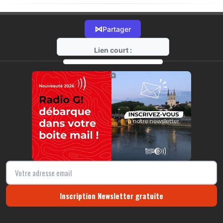
⋈
Partager
Lien court :
https://radio-g.fr?21552
⧉
Inscription Newsletter gratuite