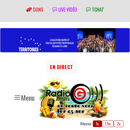
DONS
LIVE VIDÉO
TCHAT'
EN DIRECT
Menu
Vitesse :
1x
1.5x
2x