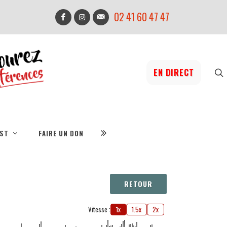
02 41 60 47 47
EN DIRECT
IST
FAIRE UN DON
RETOUR
Vitesse :
1x
1.5x
2x