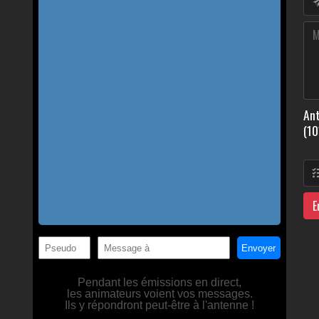
Ant
(10
E