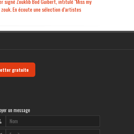
r signé Zouklib Bod Guibert, intitulé "Miss my
 zouk. En écoute une sélection d’artistes
letter gratuite
oyer un message