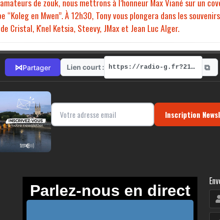
s amateurs de zouk, nous mettrons à l’honneur Max Viané sur un cove
ube “Koleg en Mwen”. À 12h30, Tony vous plongera dans les souvenirs
e Cristal, K'nel Ketsia, Steevy, JMax et Jean Luc Alger.
⧉
⋈
Lien court :
Partager
https://radio-g.fr?21550
Inscription News
Env