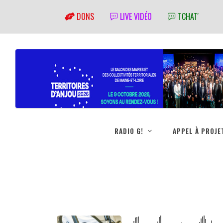
DONS
LIVE VIDÉO
TCHAT'
RADIO G!
APPEL À PROJE