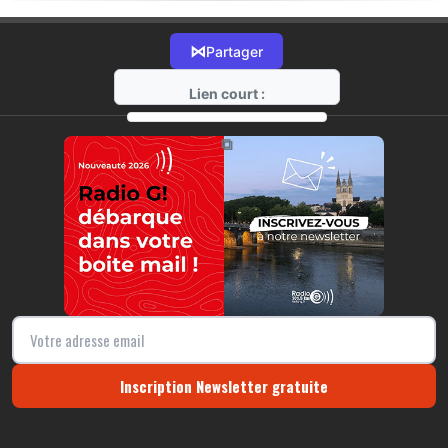
⋈
Partager
Lien court :
https://radio-g.fr?21541
⧉
Inscription Newsletter gratuite