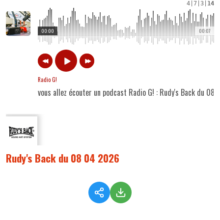
4
|
7
|
3
|
14
00:00
00:07
Radio G!
vous allez écouter un podcast Radio G! : Rudy's Back du 08
Rudy's Back du 08 04 2026