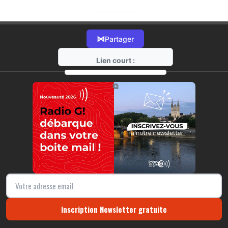
⋈
Partager
Lien court :
https://radio-g.fr?21536
⧉
Inscription Newsletter gratuite