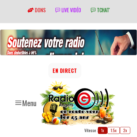
DONS
LIVE VIDÉO
TCHAT'
EN DIRECT
Menu
Vitesse :
1x
1.5x
2x