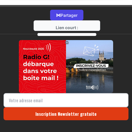
⋈
Partager
Lien court :
https://radio-g.fr?21487
⧉
Inscription Newsletter gratuite