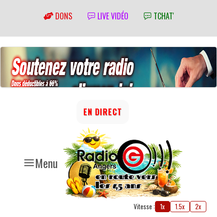
DONS
LIVE VIDÉO
TCHAT'
EN DIRECT
Menu
Vitesse :
1x
1.5x
2x