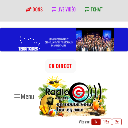
DONS
LIVE VIDÉO
TCHAT'
EN DIRECT
Menu
Vitesse :
1x
1.5x
2x