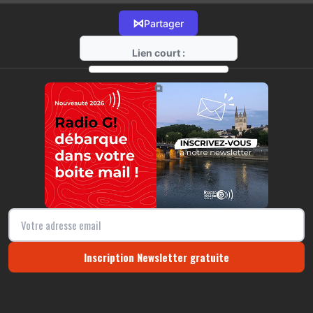
⋈
Partager
Lien court :
https://radio-g.fr?21477
⧉
Inscription Newsletter gratuite