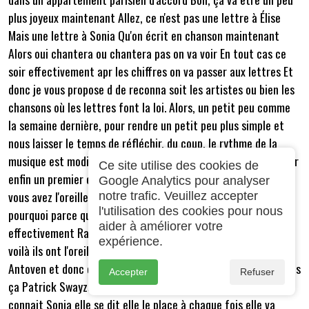
plus joyeux maintenant Allez, ce n'est pas une lettre à Élise
Mais une lettre à Sonia Qu'on écrit en chanson maintenant
Alors oui chantera ou chantera pas on va voir En tout cas ce
soir effectivement apr les chiffres on va passer aux lettres Et
donc je vous propose d de reconna soit les artistes ou bien les
chansons où les lettres font la loi. Alors, un petit peu comme
la semaine dernière, pour rendre un petit peu plus simple et
nous laisser le temps de réfléchir, du coup, le rythme de la
musique est modifié. donc je vous propose d'essayer un premier
Ce site utilise des cookies de
enfin un premier extrait et on voit si vous allez reconnaître si
Google Analytics pour analyser
vous avez l'oreille là ça va, c'est facile Pierre Labruni, alors
notre trafic. Veuillez accepter
l'utilisation des cookies pour nous
pourquoi parce que Raphaël est donc dans la chanson
aider à améliorer votre
effectivement Raphaël non c'est Raphaël Noéval l'avait donc
expérience.
voilà ils ont l'oreille donc à l'époque elle était avec Raphaël
Antoven et donc c'est ma fille elle dit Patrick Swayze elle a mis
Accepter
Refuser
ça Patrick Swayze c'était la semaine dernière je pense qu'elle
connait Sonia elle se dit elle le place à chaque fois elle va