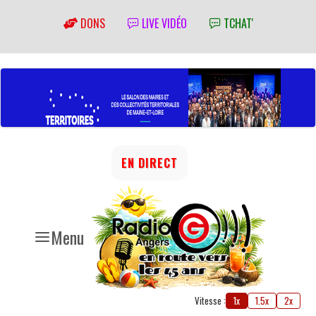
DONS
LIVE VIDÉO
TCHAT'
EN DIRECT
Menu
Vitesse :
1x
1.5x
2x