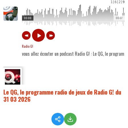
1
|
6
|
2
|
9
00:00
00:07
Radio G!
vous allez écouter un podcast Radio G! : Le QG, le program
Le QG, le programme radio de jeux de Radio G! du
31 03 2026