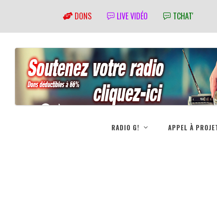
DONS
LIVE VIDÉO
TCHAT'
RADIO G!
APPEL À PROJE