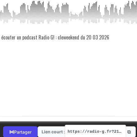
z écouter un podcast Radio G! : cleweekend du 20 03 2026
⧉
⋈
Lien court :
Partager
https://radio-g.fr?21408