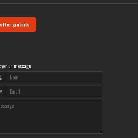
letter gratuite
oyer un message