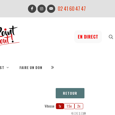
02 41 60 47 47
EN DIRECT
IST
FAIRE UN DON
RETOUR
Vitesse :
1x
1.5x
2x
6
|
3
|
1
|
10