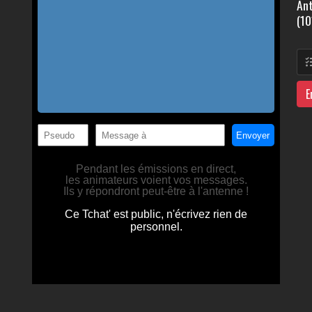
Ant
(10
E