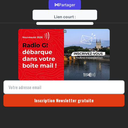
⋈
Partager
Lien court :
https://radio-g.fr?21312
⧉
Inscription Newsletter gratuite