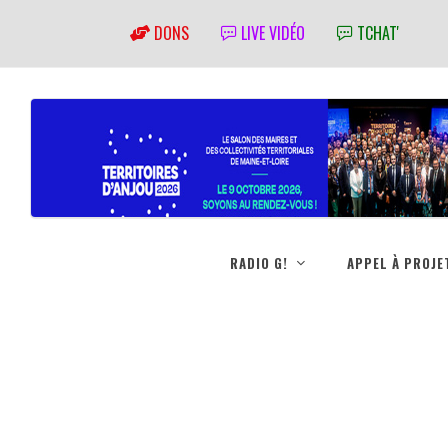
DONS
LIVE VIDÉO
TCHAT'
RADIO G!
APPEL À PROJE