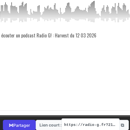
z écouter un podcast Radio G! : Harvest du 12 03 2026
⧉
⋈
Lien court :
Partager
https://radio-g.fr?21305