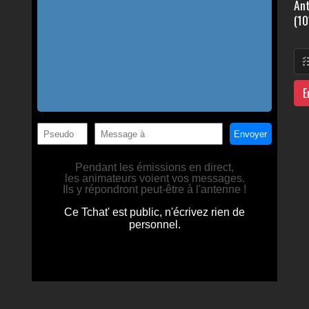
Ant
(10
E