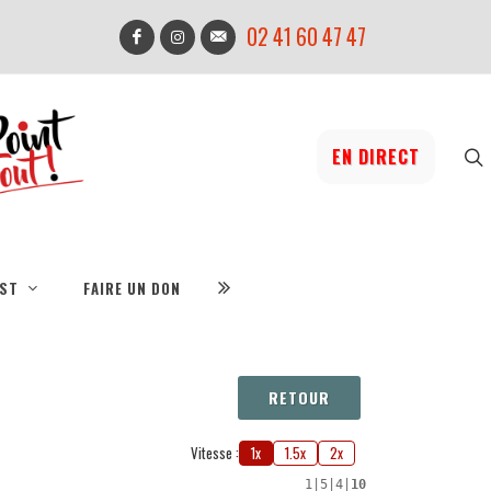
02 41 60 47 47
EN DIRECT
IST
FAIRE UN DON
RETOUR
Vitesse :
1x
1.5x
2x
1
|
5
|
4
|
10