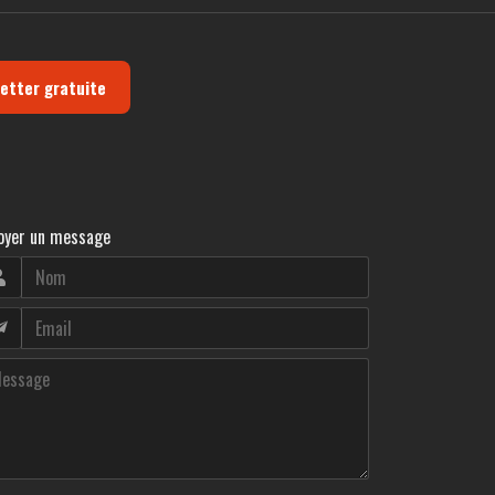
letter gratuite
oyer un message