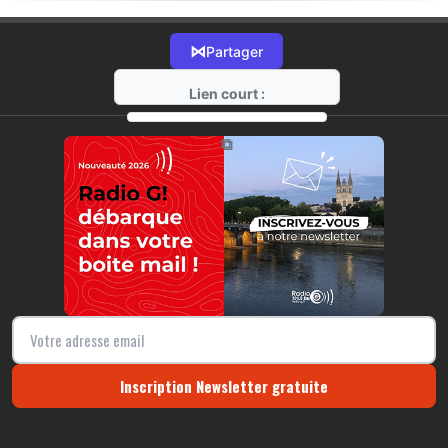
⋈
Partager
Lien court :
https://radio-g.fr?21297
⧉
Inscription Newsletter gratuite