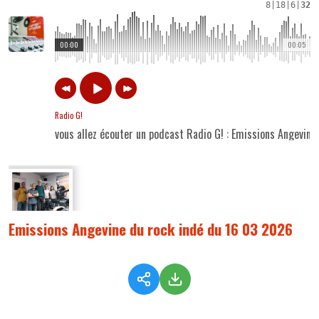
8
|
18
|
6
|
32
00:00
00:05
Radio G!
vous allez écouter un podcast Radio G! : Emissions Angevin
Emissions Angevine du rock indé du 16 03 2026