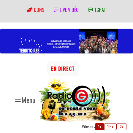
DONS
LIVE VIDÉO
TCHAT'
EN DIRECT
Menu
Vitesse :
1x
1.5x
2x