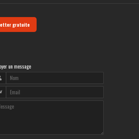
letter gratuite
oyer un message