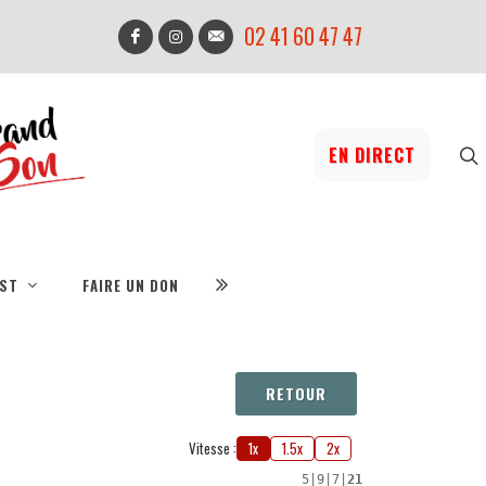
02 41 60 47 47
EN DIRECT
IST
FAIRE UN DON
RETOUR
Vitesse :
1x
1.5x
2x
5
|
9
|
7
|
21