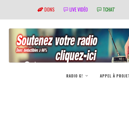
DONS
LIVE VIDÉO
TCHAT'
RADIO G!
APPEL À PROJE