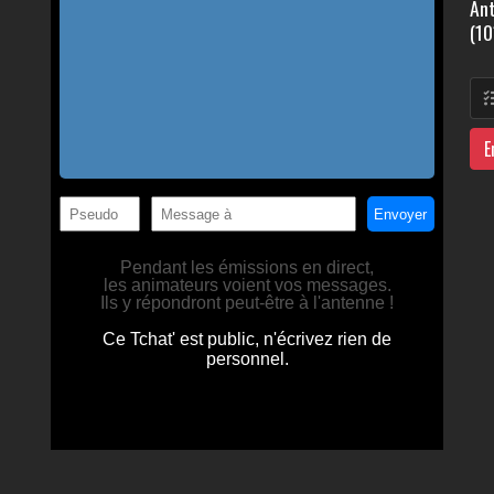
Ant
(10
E