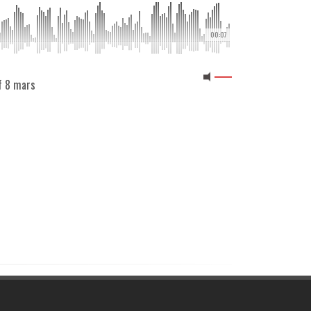
00:07
if 8 mars