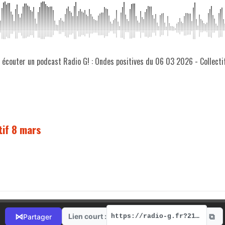
z écouter un podcast Radio G! : Ondes positives du 06 03 2026 - Collect
tif 8 mars
⧉
⋈
Lien court :
Partager
https://radio-g.fr?21197