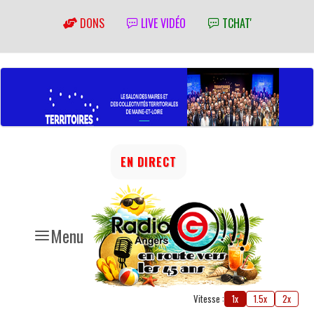
DONS
LIVE VIDÉO
TCHAT'
EN DIRECT
Menu
Vitesse :
1x
1.5x
2x