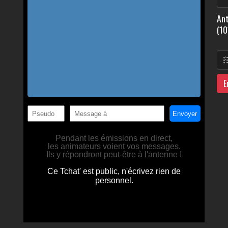
Ant
(10
E