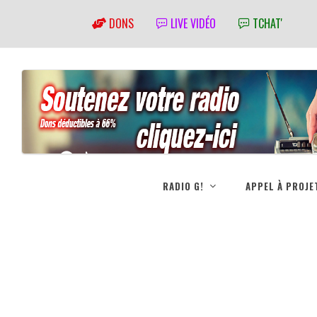
DONS
LIVE VIDÉO
TCHAT'
RADIO G!
APPEL À PROJE