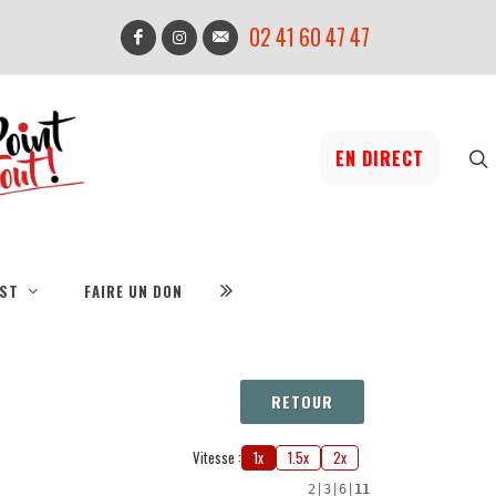
02 41 60 47 47
EN DIRECT
IST
FAIRE UN DON
RETOUR
Vitesse :
1x
1.5x
2x
2
|
3
|
6
|
11