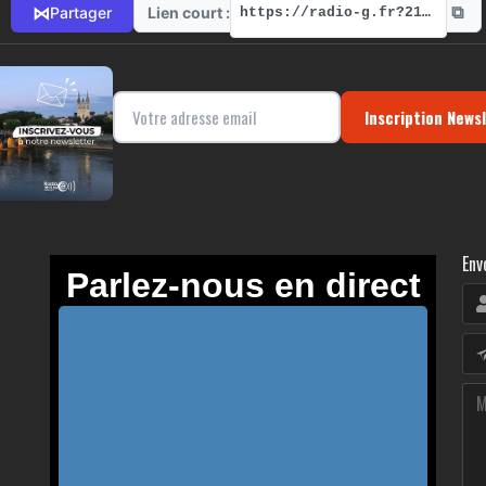
⧉
⋈
Lien court :
Partager
https://radio-g.fr?21055
Inscription News
Env