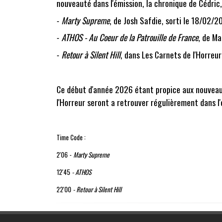
nouveauté dans l'émission, la chronique de Cédric
-
Marty Supreme
, de
Josh Safdie
, sorti le 18/02/2
-
ATHOS - Au Coeur de la Patrouille de France
, de
Ma
-
Retour à Silent Hill
, dans Les Carnets de l'Horreu
Ce début d'année 2026 étant propice aux nouveauté
l'Horreur seront a retrouver régulièrement dans l
Time Code :
2'06 -
Marty Supreme
12'45
- ATHOS
22'00
- Retour à Silent Hill