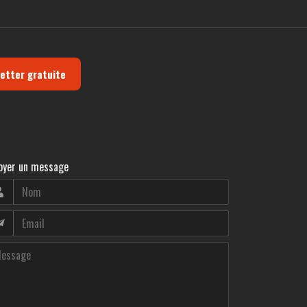
letter gratuite
oyer un message