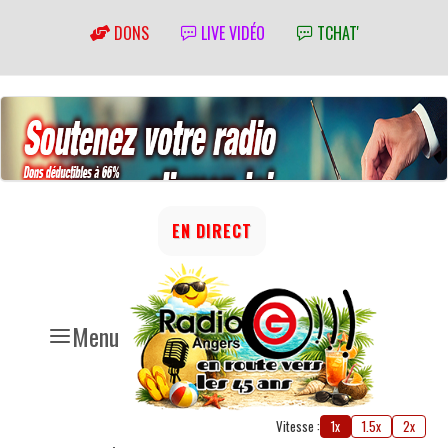
DONS
LIVE VIDÉO
TCHAT'
EN DIRECT
Menu
Vitesse :
1x
1.5x
2x