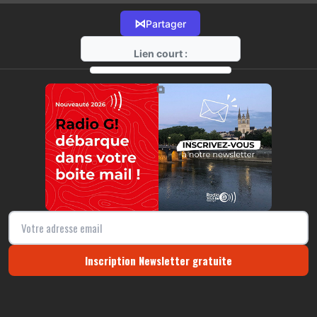
⋈
Partager
Lien court :
https://radio-g.fr?20986
⧉
Inscription Newsletter gratuite