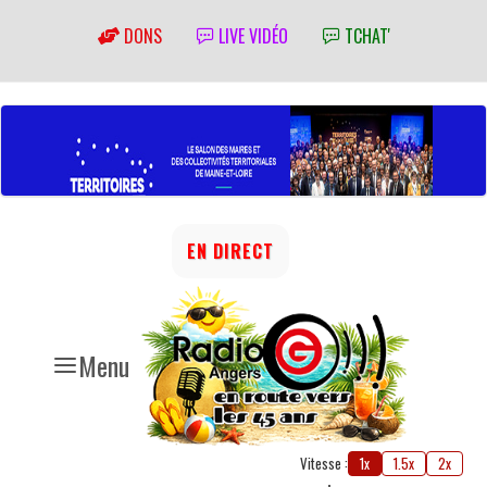
DONS
LIVE VIDÉO
TCHAT'
EN DIRECT
Menu
Vitesse :
1x
1.5x
2x