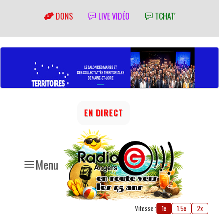
DONS
LIVE VIDÉO
TCHAT'
EN DIRECT
Menu
Vitesse :
1x
1.5x
2x