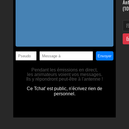
Ant
(10
E