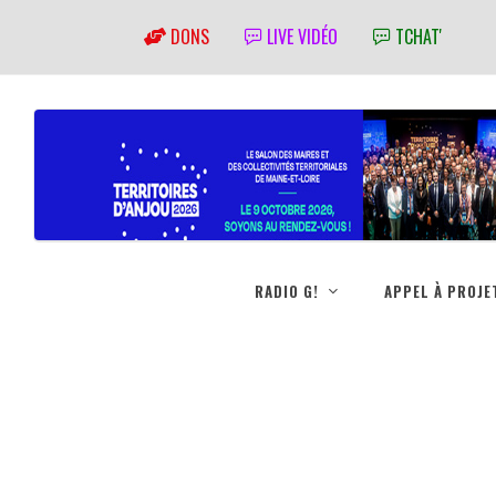
DONS
LIVE VIDÉO
TCHAT'
RADIO G!
APPEL À PROJE