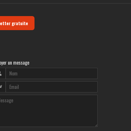
letter gratuite
oyer un message