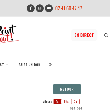
02 41 60 47 47
EN DIRECT
IST
FAIRE UN DON
RETOUR
Vitesse :
1x
1.5x
2x
0
|
4
|
0
|
4