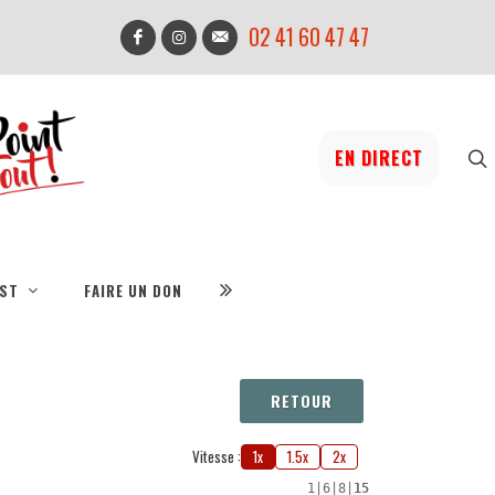
02 41 60 47 47
EN DIRECT
IST
FAIRE UN DON
RETOUR
Vitesse :
1x
1.5x
2x
1
|
6
|
8
|
15