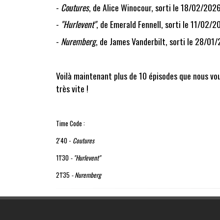
-
Coutures
, de
Alice Winocour
, sorti le 18/02/2026
-
"Hurlevent"
, de
Emerald Fennell
, sorti le 11/02/2
-
Nuremberg
, de
James Vanderbilt
, sorti le 28/01
Voilà maintenant plus de 10 épisodes que nous vo
très vite !
Time Code :
2'40 -
Coutures
11'30
- "Hurlevent"
21'35
-
Nuremberg