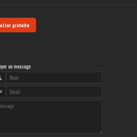
letter gratuite
oyer un message