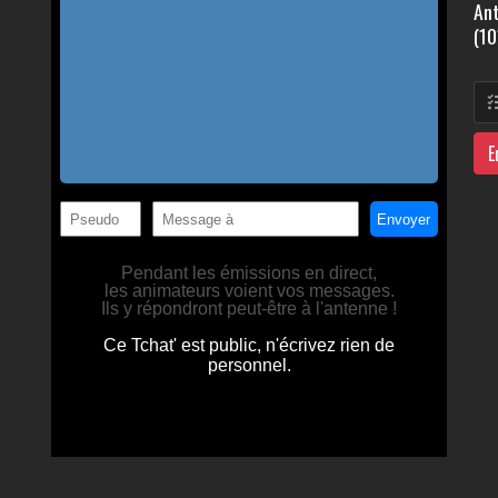
Ant
(10
E