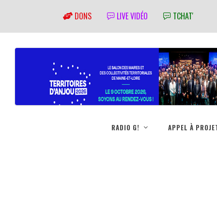
DONS
LIVE VIDÉO
TCHAT'
RADIO G!
APPEL À PROJE