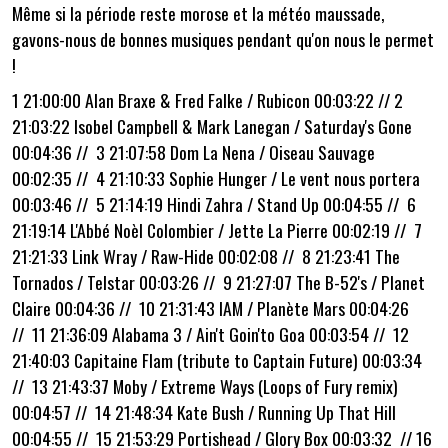
Même si la période reste morose et la météo maussade,
gavons-nous de bonnes musiques pendant qu'on nous le permet
!
1 21:00:00 Alan Braxe & Fred Falke / Rubicon 00:03:22 // 2
21:03:22 Isobel Campbell & Mark Lanegan / Saturday's Gone
00:04:36 // 3 21:07:58 Dom La Nena / Oiseau Sauvage
00:02:35 // 4 21:10:33 Sophie Hunger / Le vent nous portera
00:03:46 // 5 21:14:19 Hindi Zahra / Stand Up 00:04:55 // 6
21:19:14 L'Abbé Noèl Colombier / Jette La Pierre 00:02:19 // 7
21:21:33 Link Wray / Raw-Hide 00:02:08 // 8 21:23:41 The
Tornados / Telstar 00:03:26 // 9 21:27:07 The B-52's / Planet
Claire 00:04:36 // 10 21:31:43 IAM / Planète Mars 00:04:26
// 11 21:36:09 Alabama 3 / Ain't Goin'to Goa 00:03:54 // 12
21:40:03 Capitaine Flam (tribute to Captain Future) 00:03:34
// 13 21:43:37 Moby / Extreme Ways (Loops of Fury remix)
00:04:57 // 14 21:48:34 Kate Bush / Running Up That Hill
00:04:55 // 15 21:53:29 Portishead / Glory Box 00:03:32 // 16