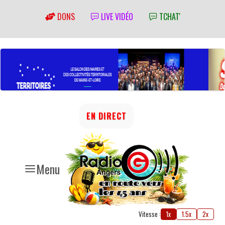
DONS
LIVE VIDÉO
TCHAT'
EN DIRECT
Menu
Vitesse :
1x
1.5x
2x