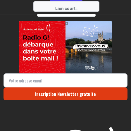
Lien court :
https://radio-g.fr?20820
⧉
Inscription Newsletter gratuite