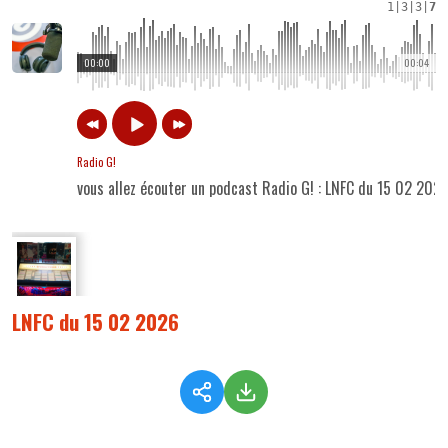
1
|
3
|
3
|
7
00:00
00:04
Radio G!
vous allez écouter un podcast Radio G! : LNFC du 15 02 202
LNFC du 15 02 2026