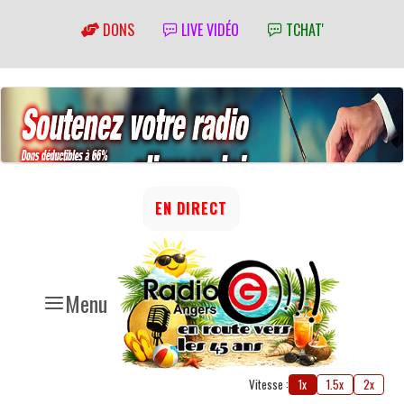
DONS
LIVE VIDÉO
TCHAT'
EN DIRECT
Menu
Vitesse :
1x
1.5x
2x