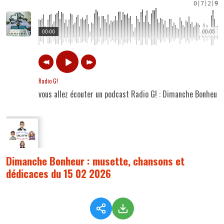
0
|
7
|
2
|
9
00:00
00:05
Radio G!
vous allez écouter un podcast Radio G! : Dimanche Bonheur
Dimanche Bonheur : musette, chansons et
dédicaces du 15 02 2026