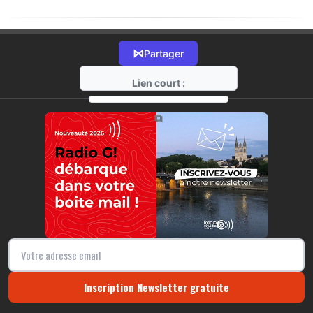
⋈
Partager
Lien court :
https://radio-g.fr?20815
⧉
Inscription Newsletter gratuite