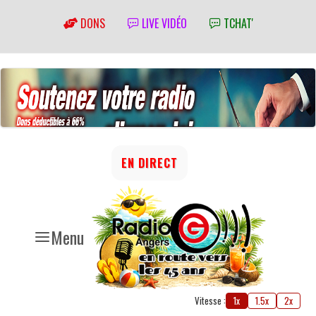
DONS
LIVE VIDÉO
TCHAT'
EN DIRECT
Menu
Vitesse :
1x
1.5x
2x