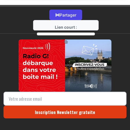
⋈
Partager
Lien court :
https://radio-g.fr?20808
⧉
Inscription Newsletter gratuite