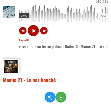
0
|
0
|
1
|
1
00:00
00:07
Radio G!
vous allez écouter un podcast Radio G! : Mamie 21 - Le nez 
Mamie 21 - Le nez bouché