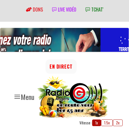
DONS
LIVE VIDÉO
TCHAT'
EN DIRECT
Menu
Vitesse :
1x
1.5x
2x