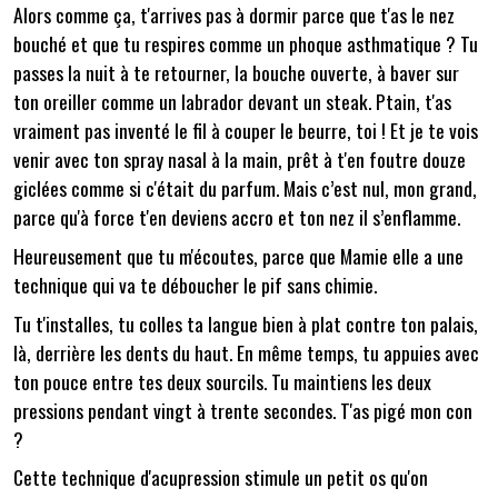
Alors comme ça, t'arrives pas à dormir parce que t'as le nez
bouché et que tu respires comme un phoque asthmatique ? Tu
passes la nuit à te retourner, la bouche ouverte, à baver sur
ton oreiller comme un labrador devant un steak. Ptain, t'as
vraiment pas inventé le fil à couper le beurre, toi ! Et je te vois
venir avec ton spray nasal à la main, prêt à t'en foutre douze
giclées comme si c'était du parfum. Mais c’est nul, mon grand,
parce qu'à force t'en deviens accro et ton nez il s’enflamme.
Heureusement que tu m'écoutes, parce que Mamie elle a une
technique qui va te déboucher le pif sans chimie.
Tu t'installes, tu colles ta langue bien à plat contre ton palais,
là, derrière les dents du haut. En même temps, tu appuies avec
ton pouce entre tes deux sourcils. Tu maintiens les deux
pressions pendant vingt à trente secondes. T'as pigé mon con
?
Cette technique d'acupression stimule un petit os qu'on