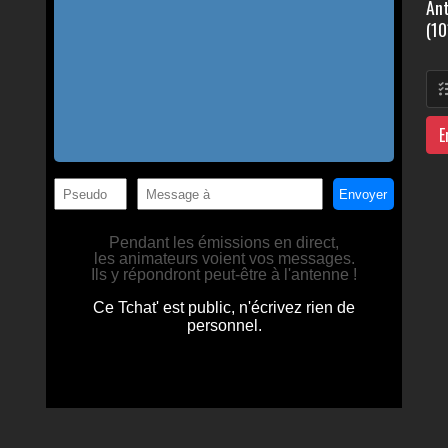
Ant
(10
E