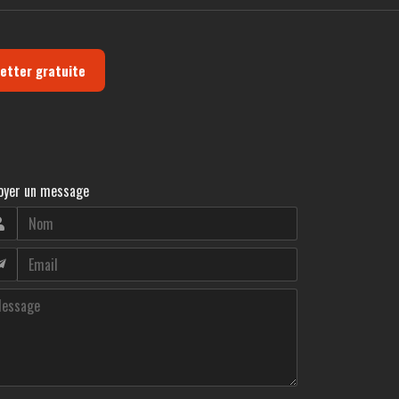
letter gratuite
oyer un message