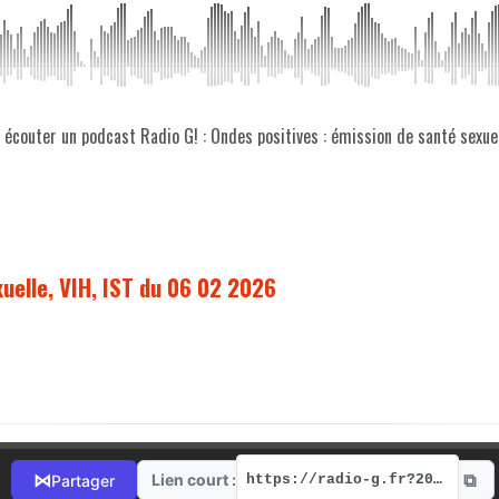
z écouter un podcast Radio G! : Ondes positives : émission de santé sexu
uelle, VIH, IST du 06 02 2026
⧉
⋈
Lien court :
Partager
https://radio-g.fr?20718