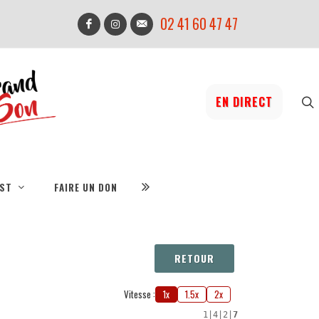
02 41 60 47 47
EN DIRECT
IST
FAIRE UN DON
RETOUR
Vitesse :
1x
1.5x
2x
1
|
4
|
2
|
7