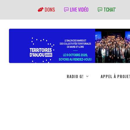
DONS
LIVE VIDÉO
TCHAT'
RADIO G!
APPEL À PROJE