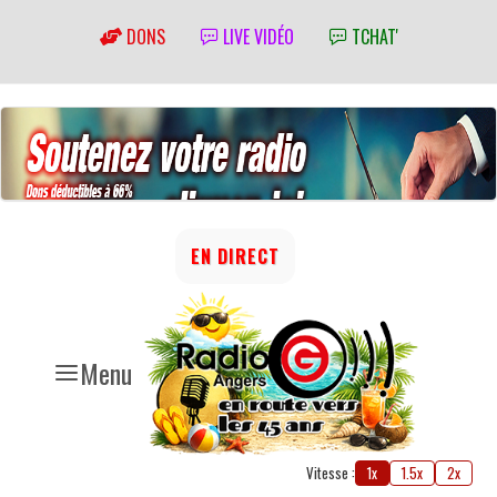
DONS
LIVE VIDÉO
TCHAT'
EN DIRECT
Menu
Vitesse :
1x
1.5x
2x