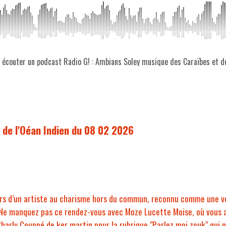
z écouter un podcast Radio G! : Ambians Soley musique des Caraïbes et d
 de l'Oéan Indien du 08 02 2026
vers d’un artiste au charisme hors du commun, reconnu comme une v
. Ne manquez pas ce rendez-vous avec Moze Lucette Moise, où vous 
harly Couppé de ker martin pour la rubrique "Parlez moi zouk" qui no