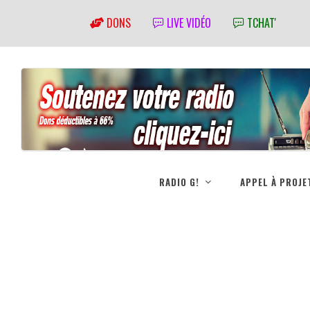
DONS
LIVE VIDÉO
TCHAT'
RADIO G!
APPEL À PROJE