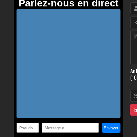
Ant
(10
E