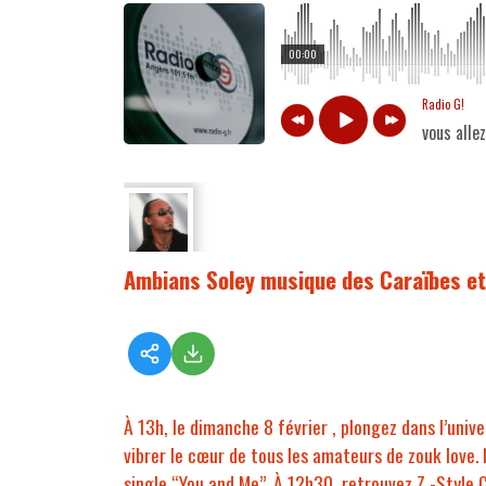
00:00
Radio G!
vous alle
Ambians Soley musique des Caraïbes et
À 13h, le dimanche 8 février , plongez dans l’uni
vibrer le cœur de tous les amateurs de zouk love
single “You and Me”. À 12h30, retrouvez Z -Style C