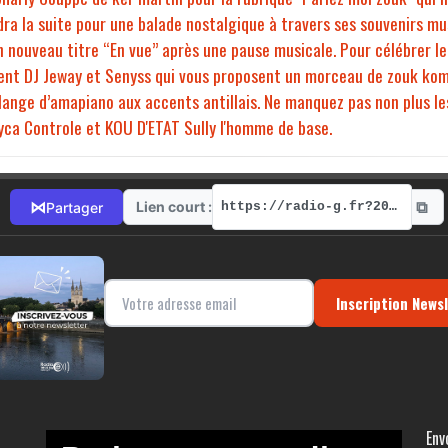
ra la suite pour une balade nostalgique à travers ses souvenirs mus
nouveau titre “En vue” après une pause musicale. Pour célébrer le
nt DJ Jeway et Senyss qui vous proposent un morceau de zouk kompa
ange d’amapiano aux accents antillais. Ne manquez pas non plus les
ca Controle et KOU D'ETAT Sully l'homme de base.
⧉
⋈
Lien court :
Partager
https://radio-g.fr?20698
Inscription News
Env