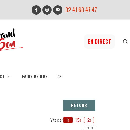
02 41 60 47 47
EN DIRECT
IST
FAIRE UN DON
RETOUR
Vitesse :
1x
1.5x
2x
1
|
0
|
0
|
1