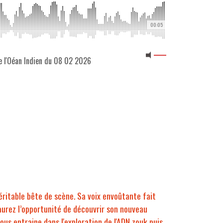
00:05
e l'Oéan Indien du 08 02 2026
éritable bête de scène. Sa voix envoûtante fait
aurez l’opportunité de découvrir son nouveau
us entraine dans l'exploration de l'ADN zouk puis,