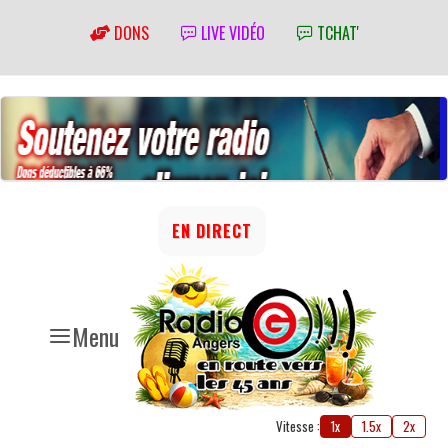
DONS
LIVE VIDÉO
TCHAT'
EN DIRECT
Menu
Vitesse :
1x
1.5x
2x