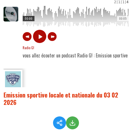
2
|
1
|
1
|
4
00:00
00:05
Radio G!
vous allez écouter un podcast Radio G! : Emission sportive 
Emission sportive locale et nationale du 03 02
2026