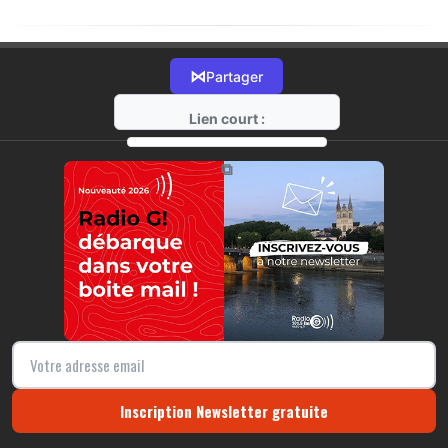
⋈
Partager
Lien court :
https://radio-g.fr?20562
⧉
Inscription Newsletter gratuite