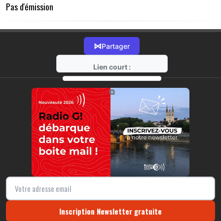
Pas d'émission
⋈
Partager
Lien court :
https://radio-g.fr?20550
⧉
Inscription Newsletter gratuite