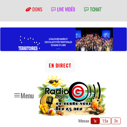
DONS
LIVE VIDÉO
TCHAT'
EN DIRECT
Menu
Vitesse :
1x
1.5x
2x