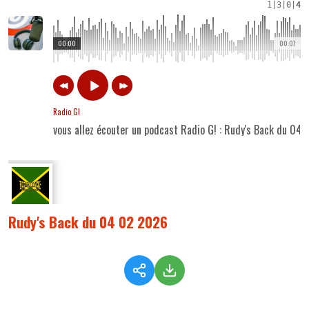
1
|
3
|
0
|
4
00:00
00:07
Radio G!
vous allez écouter un podcast Radio G! : Rudy's Back du 04
Rudy's Back du 04 02 2026