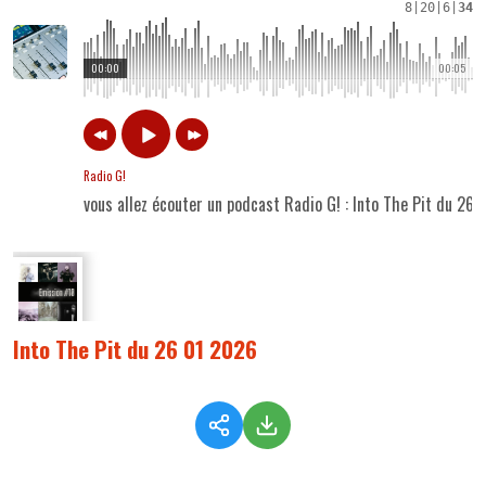
8
|
20
|
6
|
34
00:00
00:05
Radio G!
vous allez écouter un podcast Radio G! : Into The Pit du 26
Into The Pit du 26 01 2026