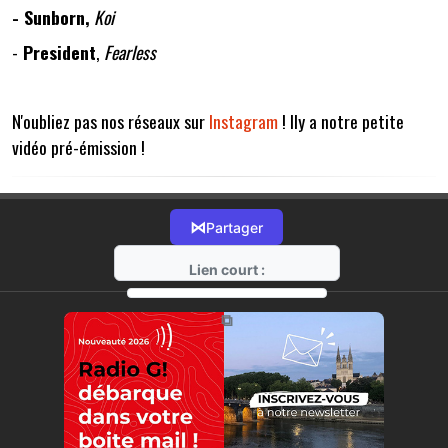
- Sunborn,
Koi
-
President
,
Fearless
N'oubliez pas nos réseaux sur
Instagram
! Ily a notre petite
vidéo pré-émission !
⋈
Partager
Lien court :
https://radio-g.fr?20513
⧉