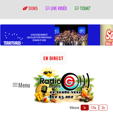
DONS
LIVE VIDÉO
TCHAT'
EN DIRECT
Menu
Vitesse :
1x
1.5x
2x