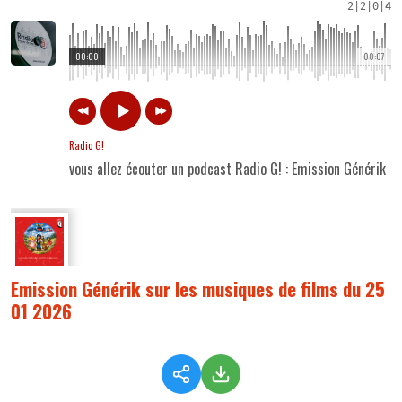
2
|
2
|
0
|
4
00:00
00:07
Radio G!
vous allez écouter un podcast Radio G! : Emission Générik 
Emission Générik sur les musiques de films du 25
01 2026