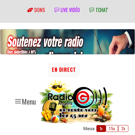
DONS
LIVE VIDÉO
TCHAT'
EN DIRECT
Menu
Vitesse :
1x
1.5x
2x