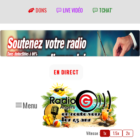
DONS
LIVE VIDÉO
TCHAT'
EN DIRECT
Menu
Vitesse :
1x
1.5x
2x