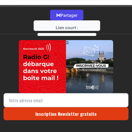
⋈
Partager
Lien court :
https://radio-g.fr?20486
⧉
Inscription Newsletter gratuite