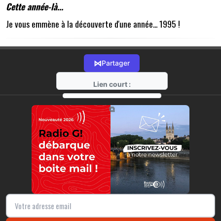
Cette année-là...
Je vous emmène à la découverte d'une année... 1995 !
⋈
Partager
Lien court :
https://radio-g.fr?20429
⧉