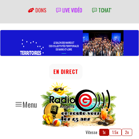
DONS
LIVE VIDÉO
TCHAT'
EN DIRECT
Menu
Vitesse :
1x
1.5x
2x