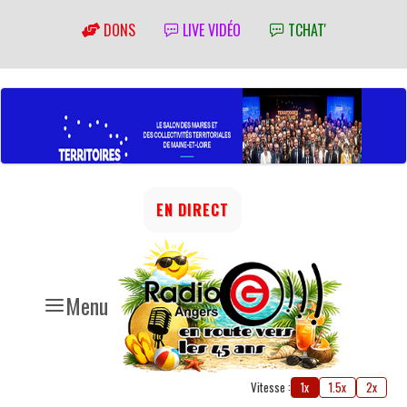
DONS
LIVE VIDÉO
TCHAT'
EN DIRECT
Menu
Vitesse :
1x
1.5x
2x