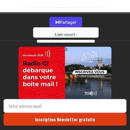
⋈
Partager
Lien court :
https://radio-g.fr?20412
⧉
Inscription Newsletter gratuite