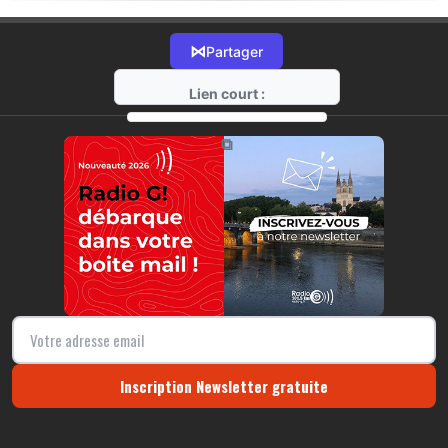
⋈
Partager
Lien court :
https://radio-g.fr?20402
⧉
Inscription Newsletter gratuite