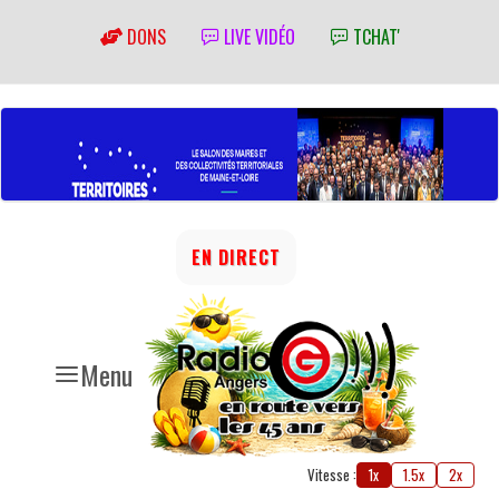
DONS
LIVE VIDÉO
TCHAT'
EN DIRECT
Menu
Vitesse :
1x
1.5x
2x