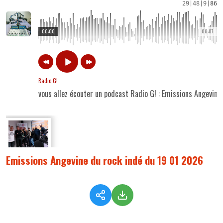
29
|
48
|
9
|
86
00:00
00:07
Radio G!
vous allez écouter un podcast Radio G! : Emissions Angevine
Emissions Angevine du rock indé du 19 01 2026