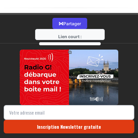
⋈
Partager
Lien court :
https://radio-g.fr?20312
⧉
Inscription Newsletter gratuite