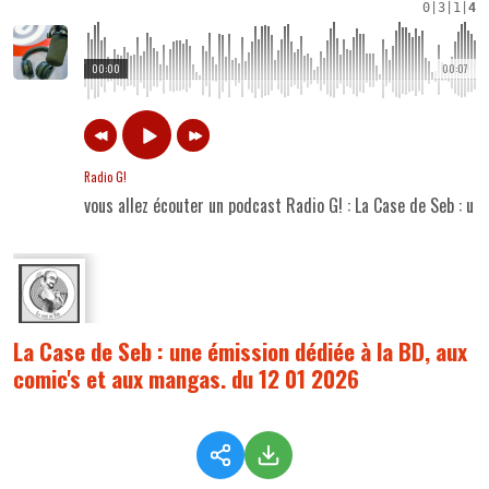
0
|
3
|
1
|
4
00:00
00:07
Radio G!
vous allez écouter un podcast Radio G! : La Case de Seb : u
La Case de Seb : une émission dédiée à la BD, aux
comic's et aux mangas. du 12 01 2026