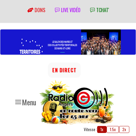
DONS
LIVE VIDÉO
TCHAT'
EN DIRECT
Menu
Vitesse :
1x
1.5x
2x