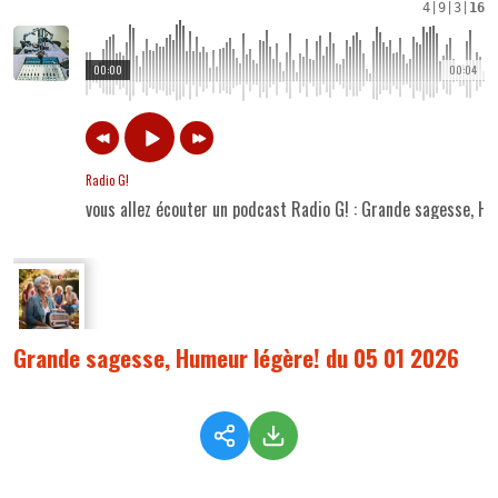
4
|
9
|
3
|
16
00:00
00:04
Radio G!
vous allez écouter un podcast Radio G! : Grande sagesse, 
Grande sagesse, Humeur légère! du 05 01 2026