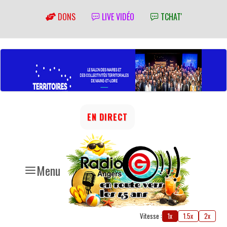
DONS
LIVE VIDÉO
TCHAT'
EN DIRECT
Menu
Vitesse :
1x
1.5x
2x