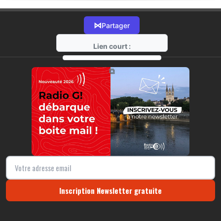
⋈
Partager
Lien court :
https://radio-g.fr?20295
⧉
Inscription Newsletter gratuite