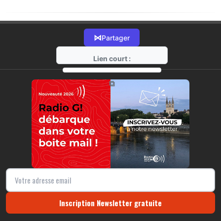
⋈
Partager
Lien court :
https://radio-g.fr?20270
⧉
Inscription Newsletter gratuite