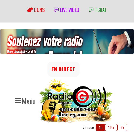
DONS
LIVE VIDÉO
TCHAT'
EN DIRECT
Menu
Vitesse :
1x
1.5x
2x