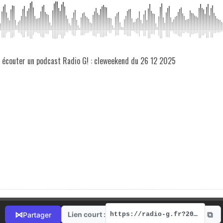
z écouter un podcast Radio G! : cleweekend du 26 12 2025
⧉
⋈
Lien court :
Partager
https://radio-g.fr?20198