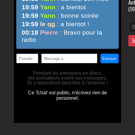
Ant
(10
E