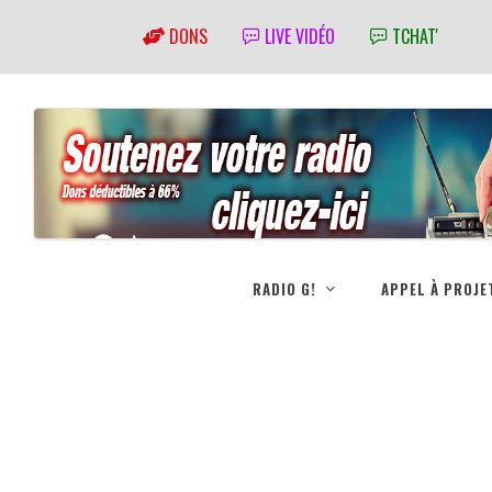
DONS
LIVE VIDÉO
TCHAT'
RADIO G!
APPEL À PROJE