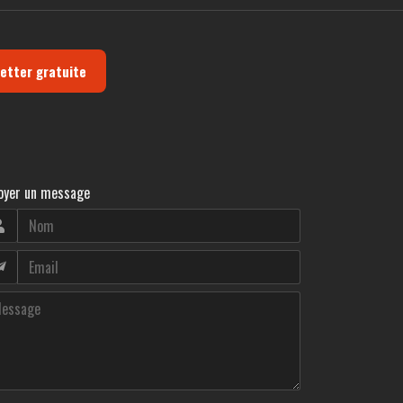
letter gratuite
oyer un message