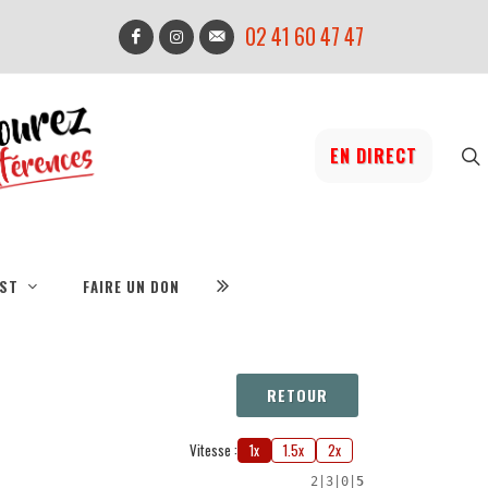
02 41 60 47 47
EN DIRECT
IST
FAIRE UN DON
RETOUR
Vitesse :
1x
1.5x
2x
2
|
3
|
0
|
5