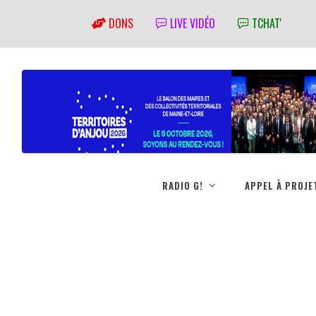
DONS
LIVE VIDÉO
TCHAT'
RADIO G!
APPEL À PROJE