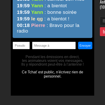
Ant
(10
E