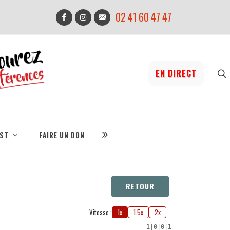
02 41 60 47 47
EN DIRECT
IST
FAIRE UN DON
RETOUR
Vitesse :
1x
1.5x
2x
1
|
0
|
0
|
1