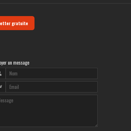
letter gratuite
oyer un message