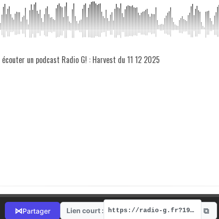
z écouter un podcast Radio G! : Harvest du 11 12 2025
⧉
⋈
Lien court :
Partager
https://radio-g.fr?19803