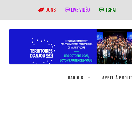
DONS
LIVE VIDÉO
TCHAT'
RADIO G!
APPEL À PROJE