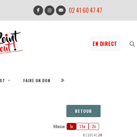
02 41 60 47 47
EN DIRECT
IST
FAIRE UN DON
RETOUR
Vitesse :
1x
1.5x
2x
6
|
10
|
4
|
20