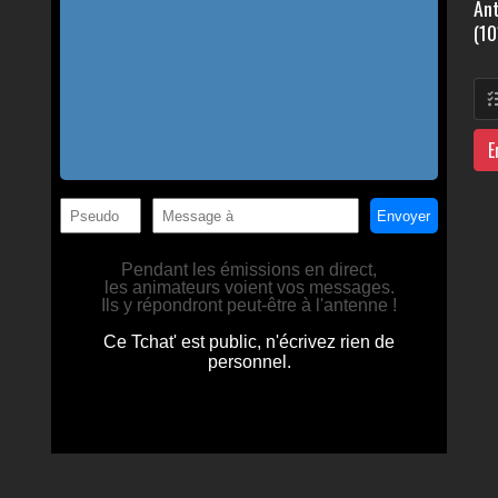
Ant
(10
E