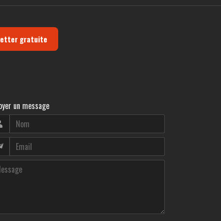
letter gratuite
oyer un message