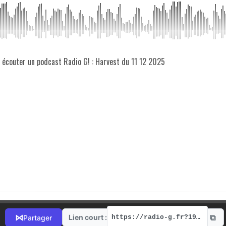
z écouter un podcast Radio G! : Harvest du 11 12 2025
⧉
⋈
Lien court :
Partager
https://radio-g.fr?19803