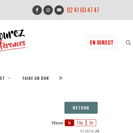
02 41 60 47 47
EN DIRECT
IST
FAIRE UN DON
RETOUR
Vitesse :
1x
1.5x
2x
6
|
10
|
4
|
20