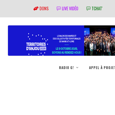
DONS
LIVE VIDÉO
TCHAT'
RADIO G!
APPEL À PROJE