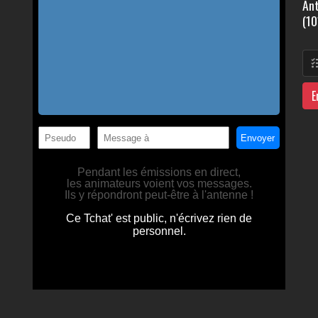
Ant
(10
E