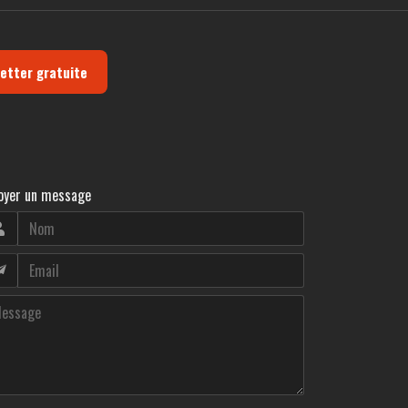
letter gratuite
oyer un message