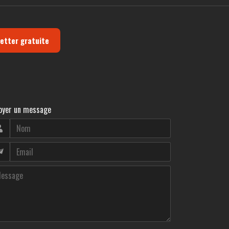
letter gratuite
oyer un message