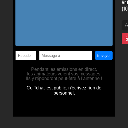
Ant
(10
E