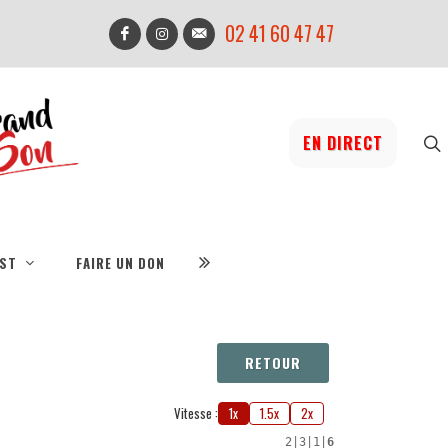
02 41 60 47 47
EN DIRECT
IST
FAIRE UN DON
RETOUR
Vitesse :
1x
1.5x
2x
2
|
3
|
1
|
6