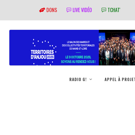
DONS
LIVE VIDÉO
TCHAT'
RADIO G!
APPEL À PROJE