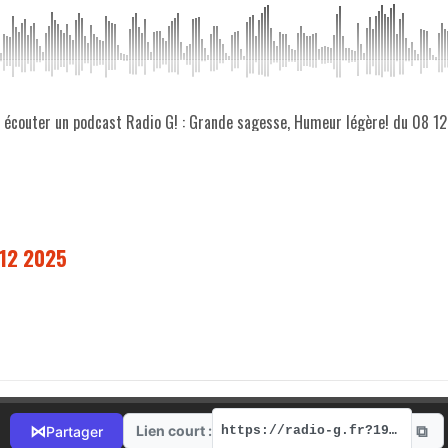
z écouter un podcast Radio G! : Grande sagesse, Humeur légère! du 08 1
 12 2025
⧉
⋈
Lien court :
Partager
https://radio-g.fr?19669