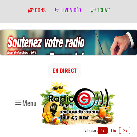
DONS
LIVE VIDÉO
TCHAT'
EN DIRECT
Menu
Vitesse :
1x
1.5x
2x