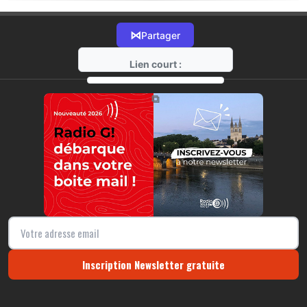
⋈
Partager
Lien court :
https://radio-g.fr?19634
⧉
Inscription Newsletter gratuite