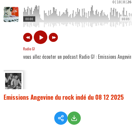
0
|
18
|
8
|
26
00:00
00:05
Radio G!
vous allez écouter un podcast Radio G! : Emissions Angevin
Emissions Angevine du rock indé du 08 12 2025