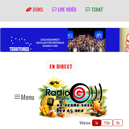
DONS
LIVE VIDÉO
TCHAT'
EN DIRECT
Menu
Vitesse :
1x
1.5x
2x