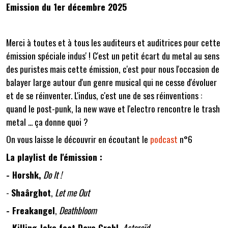
Emission du 1er décembre 2025
Merci à toutes et à tous les auditeurs et auditrices pour cette
émission spéciale indus' ! C'est un petit écart du metal au sens
des puristes mais cette émission, c'est pour nous l'occasion de
balayer large autour d'un genre musical qui ne cesse d'évoluer
et de se réinventer. L'indus, c'est une de ses réinventions :
quand le post-punk, la new wave et l'electro rencontre le trash
metal ... ça donne quoi ?
On vous laisse le découvrir en écoutant le
podcast
n°6
La playlist de l'émission :
- Horshk,
Do It !
-
Shaârghot
,
Let me Out
- Freakangel
,
Deathbloom
- Killing Joke feat Dave Grohl
,
Asteroïd