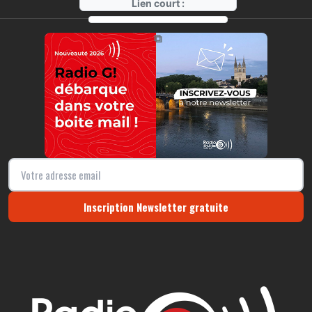
Lien court :
https://radio-g.fr?19584
⧉
Inscription Newsletter gratuite