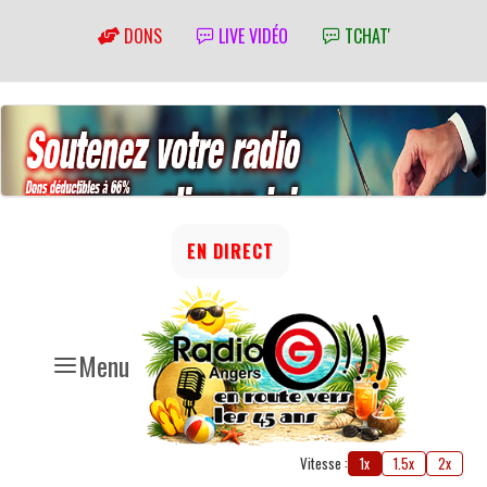
DONS
LIVE VIDÉO
TCHAT'
EN DIRECT
Menu
Vitesse :
1x
1.5x
2x