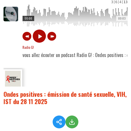
3
|
6
|
4
|
13
00:00
00:03
Radio G!
vous allez écouter un podcast Radio G! : Ondes positives : é
Ondes positives : émission de santé sexuelle, VIH,
IST du 28 11 2025