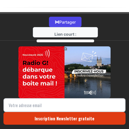
⋈
Partager
Lien court :
https://radio-g.fr?19583
⧉
Inscription Newsletter gratuite